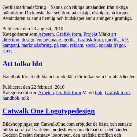
Gerillamarknadsföring – Sanna och riktiga uttalanden från riktiga
människor. Du kanske har sett dom på elskåp, elstolpar, på krogen.
Avsändaren är ännu hemlig och budskapet ännu aningens grumligt.
Publicerat den
23 augusti, 2010
Kategoriserat som
Arbeten
,
Grafisk form
,
Projekt
Märkt
art
direction
,
design
,
engagemang
,
gerilla
,
Grafisk form
,
guerilla
,
idé
,
kampanj
,
marknadsföring
,
på stan
,
reklam
,
social
,
sociala frågor
,
street
Att tolka hbt
Handbok för att utbilda och underlätta för tolkar som har hbt-klienter
Publicerat den
22 februari, 2010
Kategoriserat som
Arbeten
,
Grafisk form
Märkt
bok
,
Grafisk form
,
handbok
,
tolk
Catwalk One Logotypedesign
Bildshoppingsajten CatwalkOne.com erbjuder de bästa och senaste
bilderna från all världens modeshower omedelbart när det händer.
Gedeon Design formgav logotypen, den grafiska profilen och