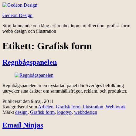
Hoppa
till
Gedeon Design
innehåll
Stort kunnande och lång erfarenhet inom art direction, grafisk form,
webb design och illustration
Etikett:
Grafisk form
Regnbågspanelen
Regnbågspanelen är en nystartad panel där Sveriges befolkning
uttrycker sina åsikter om sammhällsfrågor, reklam, och produkter.
Publicerat den
9 maj, 2011
Kategoriserat som
Arbeten
,
Grafisk form
,
Illustration
,
Web work
Märkt
design
,
Grafisk form
,
logotyp
,
webbdesign
Email Ninjas