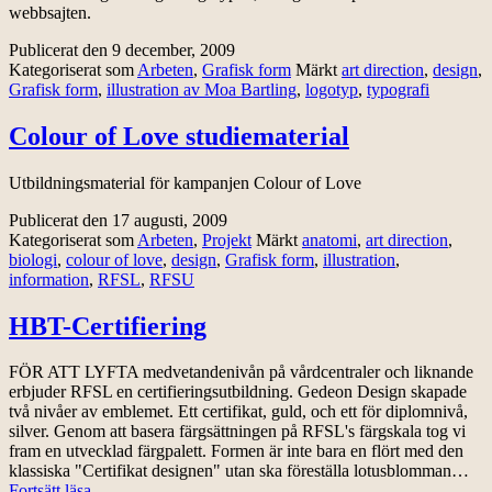
webbsajten.
Publicerat den
9 december, 2009
Kategoriserat som
Arbeten
,
Grafisk form
Märkt
art direction
,
design
,
Grafisk form
,
illustration av Moa Bartling
,
logotyp
,
typografi
Colour of Love studiematerial
Utbildningsmaterial för kampanjen Colour of Love
Publicerat den
17 augusti, 2009
Kategoriserat som
Arbeten
,
Projekt
Märkt
anatomi
,
art direction
,
biologi
,
colour of love
,
design
,
Grafisk form
,
illustration
,
information
,
RFSL
,
RFSU
HBT-Certifiering
FÖR ATT LYFTA medvetandenivån på vårdcentraler och liknande
erbjuder RFSL en certifieringsutbildning. Gedeon Design skapade
två nivåer av emblemet. Ett certifikat, guld, och ett för diplomnivå,
silver. Genom att basera färgsättningen på RFSL's färgskala tog vi
fram en utvecklad färgpalett. Formen är inte bara en flört med den
klassiska "Certifikat designen" utan ska föreställa lotusblomman…
HBT-
Fortsätt läsa