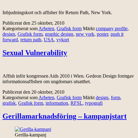
Inbjudningskort och affisher för Return Path, New York.
Publicerat den
25 oktober, 2010
Kategoriserat som
Arbeten
,
Grafisk form
Märkt
company profile
,
design
,
Grafisk form
,
graphic design
,
new york
,
poster
,
push it
forward
,
return path
,
USA
,
vykort
Sexual Vulnerability
Affish inför kongressen Aids 2010 i Wien. Gedeon Design formgav
informationsaffishen om ungdomars utsatthet.
Publicerat den
20 oktober, 2010
Kategoriserat som
Arbeten
,
Grafisk form
Märkt
design
,
form
,
grafisk
,
Grafisk form
,
information
,
RFSL
,
typografi
Gerillamarknadsföring – kampanjstart
Gerilla-kampanj