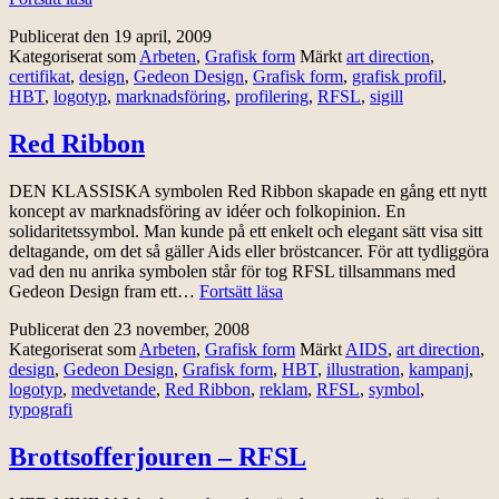
Certifiering
Publicerat den
19 april, 2009
Kategoriserat som
Arbeten
,
Grafisk form
Märkt
art direction
,
certifikat
,
design
,
Gedeon Design
,
Grafisk form
,
grafisk profil
,
HBT
,
logotyp
,
marknadsföring
,
profilering
,
RFSL
,
sigill
Red Ribbon
DEN KLASSISKA symbolen Red Ribbon skapade en gång ett nytt
koncept av marknadsföring av idéer och folkopinion. En
solidaritetssymbol. Man kunde på ett enkelt och elegant sätt visa sitt
deltagande, om det så gäller Aids eller bröstcancer. För att tydliggöra
vad den nu anrika symbolen står för tog RFSL tillsammans med
Red
Gedeon Design fram ett…
Fortsätt läsa
Ribbon
Publicerat den
23 november, 2008
Kategoriserat som
Arbeten
,
Grafisk form
Märkt
AIDS
,
art direction
,
design
,
Gedeon Design
,
Grafisk form
,
HBT
,
illustration
,
kampanj
,
logotyp
,
medvetande
,
Red Ribbon
,
reklam
,
RFSL
,
symbol
,
typografi
Brottsofferjouren – RFSL