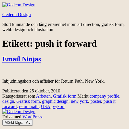
Hoppa
till
Gedeon Design
innehåll
Stort kunnande och lång erfarenhet inom art direction, grafisk form,
webb design och illustration
Etikett:
push it forward
Email Ninjas
Inbjudningskort och affisher för Return Path, New York.
Publicerat den
25 oktober, 2010
Kategoriserat som
Arbeten
,
Grafisk form
Märkt
company profile
,
design
,
Grafisk form
,
graphic design
,
new york
,
poster
,
push it
forward
,
return path
,
USA
,
vykort
Drivs med
WordPress
.
Mörkt läge: