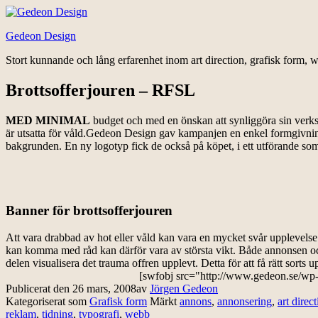
Hoppa
till
Gedeon Design
innehåll
Stort kunnande och lång erfarenhet inom art direction, grafisk form, w
Brottsofferjouren – RFSL
MED MINIMAL
budget och med en önskan att synliggöra sin verks
är utsatta för våld.Gedeon Design gav kampanjen en enkel formgivning
bakgrunden. En ny logotyp fick de också på köpet, i ett utförande som
Banner för brottsofferjouren
Att vara drabbad av hot eller våld kan vara en mycket svår upplevelse. 
kan komma med råd kan därför vara av största vikt. Både annonsen och b
delen visualisera det trauma offren upplevt. Detta för att få rätt sort
[swfobj src="http://www.gedeon.se/wp-
Publicerat den
26 mars, 2008
av
Jörgen Gedeon
Kategoriserat som
Grafisk form
Märkt
annons
,
annonsering
,
art direc
reklam
,
tidning
,
typografi
,
webb