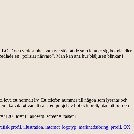
 BOJ är en verksamhet som ger stöd åt de som känner sig hotade eller
edlade en "polisiär närvaro". Man kan ana hur blåljusen blinkar i
ta leva ett normalt liv. Ett telefon nummer till någon som lyssnar och
ka viktigt var att sätta en prägel av hot och brott, utan att för den
="120" id="1" allowfullscreen="false"]
rafisk profil
,
illustration
,
internet
,
logotyp
,
marknadsföring
,
profil
,
QX
,