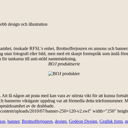
ebb design och illustration
amhet, önskade RFSL's enhet, Brottsofferjouren en annons och banner.
 utan fotografi eller bild, men med ett skarpt formspråk som ändå förm
 för tankarna till anti-stöld namnmärkning.
BOJ produktserie
Att få någon att prata med kan vara av största vikt för att kunna fortsät
annerns viktigaste uppdrag var att förmedla detta telefonnummer. Men li
s uppmärksamhet av de drabbade.
content/uploads/2010/07/banner-250×120-v2.swf" width="250" height
tion
,
banner
,
Brottsofferjouren
,
design
,
Gedeon Design
,
Grafisk form
,
g