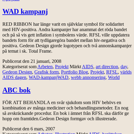
WAD kampanj
RED RIBBON har länge varit en självklar symbol för solidaritet
med HIV-positiva. Andra kampanjer har anammat det röda bandet
och på så vis gett inflation i symbolens värde. RFSL ville uppdatera
bandets form för att tydligaregöra bandet mellan hiv-negativa och
positiva. Gedeon Design gjorde logotypen och två annonskampanjer
på temat i sk. Total Frame.
Publicerat den
21 januari, 2008
Kategoriserat som
Arbeten
,
Projekt
Märkt
AIDS
,
art direction
,
day
,
Gedeon Design
,
Grafisk form
,
Portfolio Blog
,
Projekt
,
RFSL
,
världs
AIDS dagen
,
WAD-kampanjWAD
,
webb annonsering
,
World
ABC bok
FÖR ATT BEHANDLA en svår sjukdom som HIV behövs en
kombination av många mediciner och behandlingsmetoder. En nog
så avskräckande procedur. En bok i ämnet från RFSL ska därför ge
hopp om framtiden.Gedeon Design formgav och illustrerade.
Publicerat den
6 mars, 2007