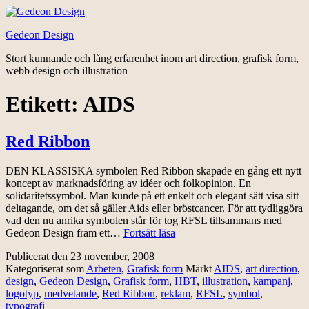
Hoppa
till
Gedeon Design
innehåll
Stort kunnande och lång erfarenhet inom art direction, grafisk form,
webb design och illustration
Etikett:
AIDS
Red Ribbon
DEN KLASSISKA symbolen Red Ribbon skapade en gång ett nytt
koncept av marknadsföring av idéer och folkopinion. En
solidaritetssymbol. Man kunde på ett enkelt och elegant sätt visa sitt
deltagande, om det så gäller Aids eller bröstcancer. För att tydliggöra
vad den nu anrika symbolen står för tog RFSL tillsammans med
Red
Gedeon Design fram ett…
Fortsätt läsa
Ribbon
Publicerat den
23 november, 2008
Kategoriserat som
Arbeten
,
Grafisk form
Märkt
AIDS
,
art direction
,
design
,
Gedeon Design
,
Grafisk form
,
HBT
,
illustration
,
kampanj
,
logotyp
,
medvetande
,
Red Ribbon
,
reklam
,
RFSL
,
symbol
,
typografi