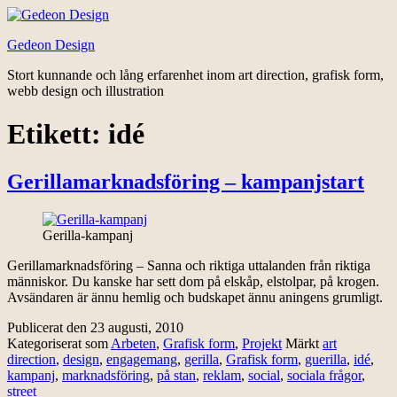
Hoppa
till
Gedeon Design
innehåll
Stort kunnande och lång erfarenhet inom art direction, grafisk form,
webb design och illustration
Etikett:
idé
Gerillamarknadsföring – kampanjstart
Gerilla-kampanj
Gerillamarknadsföring – Sanna och riktiga uttalanden från riktiga
människor. Du kanske har sett dom på elskåp, elstolpar, på krogen.
Avsändaren är ännu hemlig och budskapet ännu aningens grumligt.
Publicerat den
23 augusti, 2010
Kategoriserat som
Arbeten
,
Grafisk form
,
Projekt
Märkt
art
direction
,
design
,
engagemang
,
gerilla
,
Grafisk form
,
guerilla
,
idé
,
kampanj
,
marknadsföring
,
på stan
,
reklam
,
social
,
sociala frågor
,
street