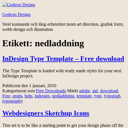
Hoppa
till
Gedeon Design
innehåll
Stort kunnande och lång erfarenhet inom art direction, grafisk form,
webb design och illustration
Etikett:
nedladdning
InDesign Type Template – Free download
The Type Template is loaded with ready made styles for your next
InDesign project.
Publicerat den
1 januari, 2010
Kategoriserat som
Free Downloads
Märkt
adobe
,
aid
,
download
,
Free
,
gratis
,
help
,
indesign
,
nedladdning
,
template
,
type
,
typografi
,
typography
Webdesigners Sketchup Icons
This set is to be like a starting point to get your design phase off the