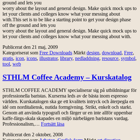
ground and lets you
worry about the layout and general design. Make quick mock ups to
let your clients and colleges know what your messing about
with.
This set is to be like a starting point to get your design phase
off the ground and lets you
worry about the layout and general design. Make quick mock ups to
let your clients and colleges know what your messing about with.
Publicerat den
21 maj, 2009
Kategoriserat som
Free Downloads
Märkt
design
,
download
,
Free
,
gratis
,
icon
,
icons
,
illustrator
,
library
,
nedladdning
,
resource
,
symbol
,
tool
,
web
STHLM Coffee Academy – Kurskatalog
STHLM COFFEE ACADEMY specialiserar sig på utbildningar för
professionella baristas. Kurserna leds av de bästa inom espresso
världen. Kurskatalogen ska ge ett kvalitets intryck och återpegla en
idé om norditaliensk, nutida formgivning. Strikt, enkelt och starkt.
Genom att använda typografi och färger ur en inte allför uppenbar
kaffe-färgs-skala skapades en miljö närbelägen baristans vardag.
STHLM
Professionalism,…
Fortsätt läsa
Coffee
Publicerat den
2 oktober, 2008
Academy