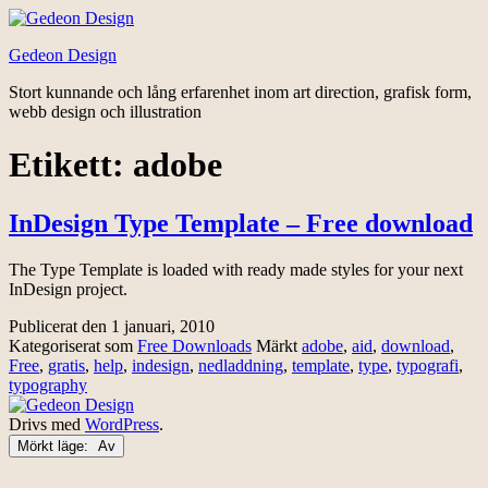
Hoppa
till
Gedeon Design
innehåll
Stort kunnande och lång erfarenhet inom art direction, grafisk form,
webb design och illustration
Etikett:
adobe
InDesign Type Template – Free download
The Type Template is loaded with ready made styles for your next
InDesign project.
Publicerat den
1 januari, 2010
Kategoriserat som
Free Downloads
Märkt
adobe
,
aid
,
download
,
Free
,
gratis
,
help
,
indesign
,
nedladdning
,
template
,
type
,
typografi
,
typography
Drivs med
WordPress
.
Mörkt läge: