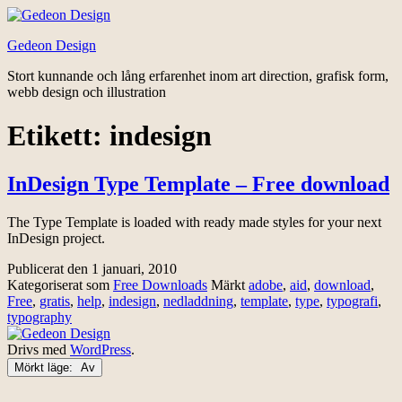
Hoppa
till
Gedeon Design
innehåll
Stort kunnande och lång erfarenhet inom art direction, grafisk form,
webb design och illustration
Etikett:
indesign
InDesign Type Template – Free download
The Type Template is loaded with ready made styles for your next
InDesign project.
Publicerat den
1 januari, 2010
Kategoriserat som
Free Downloads
Märkt
adobe
,
aid
,
download
,
Free
,
gratis
,
help
,
indesign
,
nedladdning
,
template
,
type
,
typografi
,
typography
Drivs med
WordPress
.
Mörkt läge: