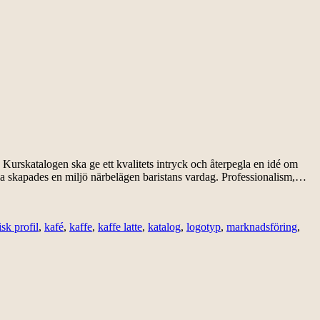
rskatalogen ska ge ett kvalitets intryck och återpegla en idé om
kala skapades en miljö närbelägen baristans vardag. Professionalism,…
isk profil
,
kafé
,
kaffe
,
kaffe latte
,
katalog
,
logotyp
,
marknadsföring
,