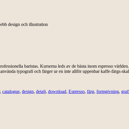
ebb design och illustration
onella baristas. Kurserna leds av de bästa inom espresso världen. Ku
t använda typografi och färger ur en inte allför uppenbar kaffe-färgs-s
,
catalogue
,
design
,
detalj
,
download
,
Espresso
,
färg
,
formgivning
,
graf