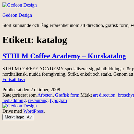
Hoppa
till
Gedeon Design
innehåll
Stort kunnande och lång erfarenhet inom art direction, grafisk form, w
Etikett:
katalog
STHLM Coffee Academy – Kurskatalog
STHLM COFFEE ACADEMY specialiserar sig på utbildningar för professi
norditaliensk, nutida formgivning. Strikt, enkelt och starkt. Genom at
STHLM
Fortsätt läsa
Coffee
Publicerat den
2 oktober, 2008
Academy
Kategoriserat som
Arbeten
,
Grafisk form
Märkt
art direction
,
broschyr
–
nedladdning
,
restaurang
,
typografi
Kurskatalog
Drivs med
WordPress
.
Mörkt läge: