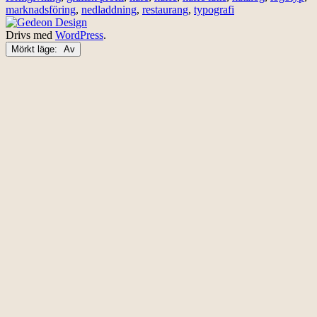
marknadsföring
,
nedladdning
,
restaurang
,
typografi
Drivs med
WordPress
.
Mörkt läge: