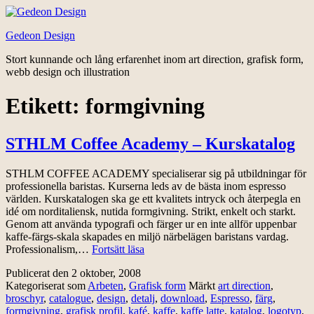
Hoppa
till
Gedeon Design
innehåll
Stort kunnande och lång erfarenhet inom art direction, grafisk form,
webb design och illustration
Etikett:
formgivning
STHLM Coffee Academy – Kurskatalog
STHLM COFFEE ACADEMY specialiserar sig på utbildningar för
professionella baristas. Kurserna leds av de bästa inom espresso
världen. Kurskatalogen ska ge ett kvalitets intryck och återpegla en
idé om norditaliensk, nutida formgivning. Strikt, enkelt och starkt.
Genom att använda typografi och färger ur en inte allför uppenbar
kaffe-färgs-skala skapades en miljö närbelägen baristans vardag.
STHLM
Professionalism,…
Fortsätt läsa
Coffee
Publicerat den
2 oktober, 2008
Academy
Kategoriserat som
Arbeten
,
Grafisk form
Märkt
art direction
,
–
broschyr
,
catalogue
,
design
,
detalj
,
download
,
Espresso
,
färg
,
Kurskatalog
formgivning
,
grafisk profil
,
kafé
,
kaffe
,
kaffe latte
,
katalog
,
logotyp
,