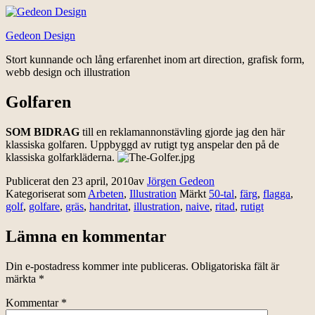
Hoppa
till
Gedeon Design
innehåll
Stort kunnande och lång erfarenhet inom art direction, grafisk form,
webb design och illustration
Golfaren
SOM BIDRAG
till en reklamannonstävling gjorde jag den här
klassiska golfaren. Uppbyggd av rutigt tyg anspelar den på de
klassiska golfarkläderna.
Publicerat den
23 april, 2010
av
Jörgen Gedeon
Kategoriserat som
Arbeten
,
Illustration
Märkt
50-tal
,
färg
,
flagga
,
golf
,
golfare
,
gräs
,
handritat
,
illustration
,
naive
,
ritad
,
rutigt
Lämna en kommentar
Din e-postadress kommer inte publiceras.
Obligatoriska fält är
märkta
*
Kommentar
*