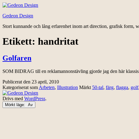
Hoppa
till
Gedeon Design
innehåll
Stort kunnande och lång erfarenhet inom art direction, grafisk form, w
Etikett:
handritat
Golfaren
SOM BIDRAG till en reklamannonstävling gjorde jag den här klassiska
Publicerat den
23 april, 2010
Kategoriserat som
Arbeten
,
Illustration
Märkt
50-tal
,
färg
,
flagga
,
golf
Drivs med
WordPress
.
Mörkt läge: