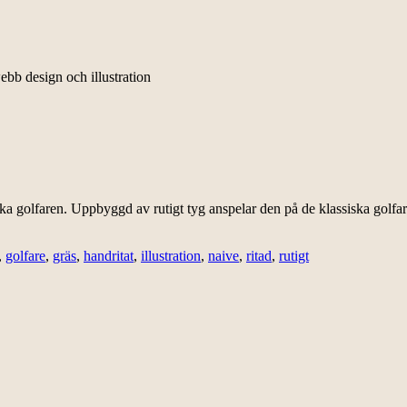
ebb design och illustration
 golfaren. Uppbyggd av rutigt tyg anspelar den på de klassiska golfar
,
golfare
,
gräs
,
handritat
,
illustration
,
naive
,
ritad
,
rutigt