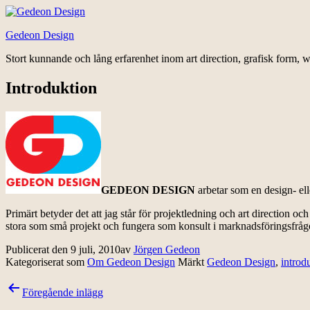
Hoppa
till
Gedeon Design
innehåll
Stort kunnande och lång erfarenhet inom art direction, grafisk form, w
Introduktion
GEDEON DESIGN
arbetar som en design- el
Primärt betyder det att jag står för projektledning och art direction oc
stora som små projekt och fungera som konsult i marknadsföringsfrågo
Publicerat den
9 juli, 2010
av
Jörgen Gedeon
Kategoriserat som
Om Gedeon Design
Märkt
Gedeon Design
,
introd
Inläggsnavigering
Föregående inlägg