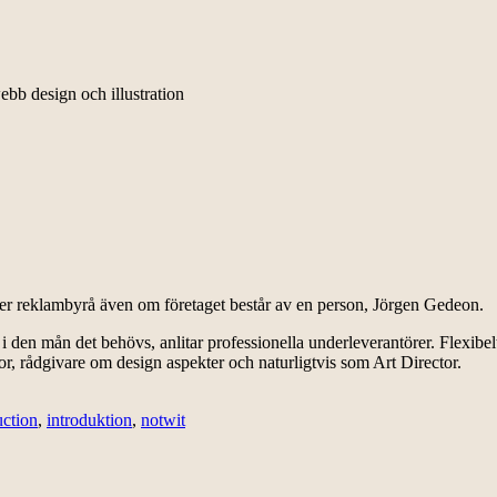
ebb design och illustration
ler reklambyrå även om företaget består av en person, Jörgen Gedeon.
h i den mån det behövs, anlitar professionella underleverantörer. Flexibe
r, rådgivare om design aspekter och naturligtvis som Art Director.
uction
,
introduktion
,
notwit