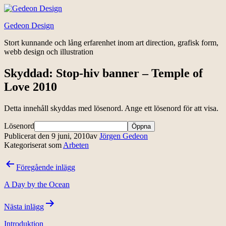
Hoppa
till
Gedeon Design
innehåll
Stort kunnande och lång erfarenhet inom art direction, grafisk form,
webb design och illustration
Skyddad: Stop-hiv banner – Temple of
Love 2010
Detta innehåll skyddas med lösenord. Ange ett lösenord för att visa.
Lösenord
Publicerat den
9 juni, 2010
av
Jörgen Gedeon
Kategoriserat som
Arbeten
Inläggsnavigering
Föregående inlägg
A Day by the Ocean
Nästa inlägg
Introduktion