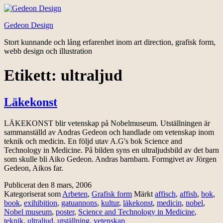
Hoppa
till
Gedeon Design
innehåll
Stort kunnande och lång erfarenhet inom art direction, grafisk form,
webb design och illustration
Etikett:
ultraljud
Läkekonst
LÄKEKONST blir vetenskap på Nobelmuseum. Utställningen är
sammanställd av Andras Gedeon och handlade om vetenskap inom
teknik och medicin. En följd utav A.G's bok Science and
Technology in Medicine. På bilden syns en ultraljudsbild av det barn
som skulle bli Aiko Gedeon. Andras barnbarn. Formgivet av Jörgen
Gedeon, Aikos far.
Publicerat den
8 mars, 2006
Kategoriserat som
Arbeten
,
Grafisk form
Märkt
affisch
,
affish
,
bok
,
book
,
exihibition
,
gatuannons
,
kultur
,
läkekonst
,
medicin
,
nobel
,
Nobel museum
,
poster
,
Science and Technology in Medicine
,
teknik
,
ultraljud
,
utställning
,
vetenskap