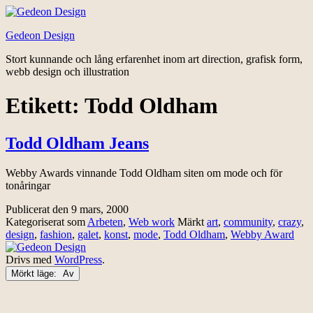
Hoppa
till
Gedeon Design
innehåll
Stort kunnande och lång erfarenhet inom art direction, grafisk form,
webb design och illustration
Etikett:
Todd Oldham
Todd Oldham Jeans
Webby Awards vinnande Todd Oldham siten om mode och för
tonåringar
Publicerat den
9 mars, 2000
Kategoriserat som
Arbeten
,
Web work
Märkt
art
,
community
,
crazy
,
design
,
fashion
,
galet
,
konst
,
mode
,
Todd Oldham
,
Webby Award
Drivs med
WordPress
.
Mörkt läge: