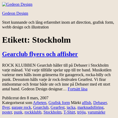
Hoppa
till
Gedeon Design
innehåll
Stort kunnande och lång erfarenhet inom art direction, grafisk form,
webb design och illustration
Etikett:
Stockholm
Gearclub flyers och affisher
ROCK KLUBBEN Gearclub håller till på Debaser i Stockholm
varje månad. Vid varje tillfälle spelar upp till tre band. Musikstilen
varierar men hålls inom gränserna för garagerock, rocka-billy och
punk. Dessutom hålls varje år rock-festivalen Gearfest. Vi firar
midsommar och festar både ute och inne på Debaser med ett stort
Gearclub
antal band. Gedeon Design designar…
Fortsätt läsa
flyers
Publicerat den
8 mars, 2007
och
Kategoriserat som
Arbeten
,
Grafisk form
Märkt
affish
,
Debaser
,
affisher
flyer
,
garage rock
,
Gearclub
,
Gearfest
,
jacka
,
marknadsföring
,
poster
,
punk
,
rockklubb
,
Stockholm
,
T-Shirt
,
tröjja
,
varumärke