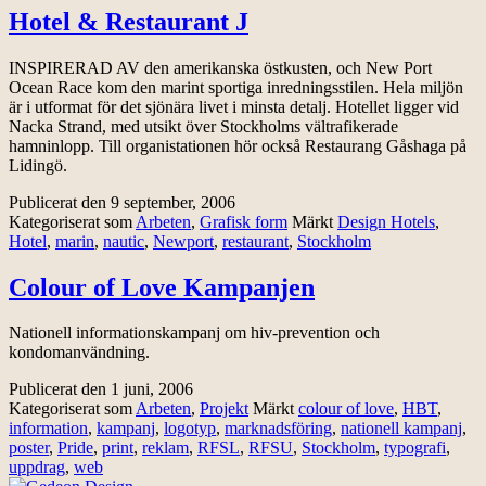
Hotel & Restaurant J
INSPIRERAD AV den amerikanska östkusten, och New Port
Ocean Race kom den marint sportiga inredningsstilen. Hela miljön
är i utformat för det sjönära livet i minsta detalj. Hotellet ligger vid
Nacka Strand, med utsikt över Stockholms vältrafikerade
hamninlopp. Till organistationen hör också Restaurang Gåshaga på
Lidingö.
Publicerat den
9 september, 2006
Kategoriserat som
Arbeten
,
Grafisk form
Märkt
Design Hotels
,
Hotel
,
marin
,
nautic
,
Newport
,
restaurant
,
Stockholm
Colour of Love Kampanjen
Nationell informationskampanj om hiv-prevention och
kondomanvändning.
Publicerat den
1 juni, 2006
Kategoriserat som
Arbeten
,
Projekt
Märkt
colour of love
,
HBT
,
information
,
kampanj
,
logotyp
,
marknadsföring
,
nationell kampanj
,
poster
,
Pride
,
print
,
reklam
,
RFSL
,
RFSU
,
Stockholm
,
typografi
,
uppdrag
,
web