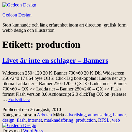
Hoppa
till
Gedeon Design
innehåll
Stort kunnande och lång erfarenhet inom art direction, grafisk form,
webb design och illustration
Etikett:
production
Livet är inte en schlager – Banners
Widescreen 250×120 20 K Banner 730×60 20 K Dbl Widescreen
250×240 17 864 byte OBS! ClickTag bortkopplad! Ladda ner .zip
filerna Ladda ner – Banner 250×120 – QX >> Ladda ner – Banner
730×60 – QX >> Ladda ner – Banner 250×240 – QX >> Flash
format Flash version 8.0 Actionscript 2.0 clickTag QX on (release)
Livet
…
Fortsätt läsa
är
Publicerat den
26 augusti, 2010
inte
Kategoriserat som
Arbeten
Märkt
advertising
,
annonsering
,
banner
,
en
design
,
flash
,
internet
,
marknadsföring
,
production
,
RFSL
,
web
schlager
–
Drivs med
WordPress
.
Banners