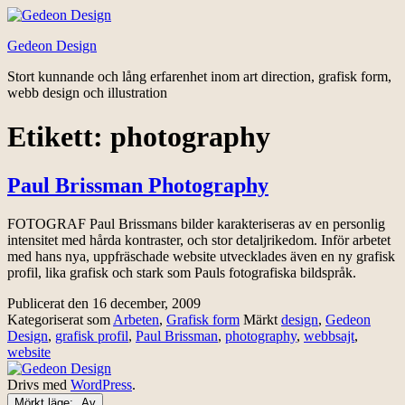
Hoppa
till
Gedeon Design
innehåll
Stort kunnande och lång erfarenhet inom art direction, grafisk form,
webb design och illustration
Etikett:
photography
Paul Brissman Photography
FOTOGRAF Paul Brissmans bilder karakteriseras av en personlig
intensitet med hårda kontraster, och stor detaljrikedom. Inför arbetet
med hans nya, uppfräschade website utvecklades även en ny grafisk
profil, lika grafisk och stark som Pauls fotografiska bildspråk.
Publicerat den
16 december, 2009
Kategoriserat som
Arbeten
,
Grafisk form
Märkt
design
,
Gedeon
Design
,
grafisk profil
,
Paul Brissman
,
photography
,
webbsajt
,
website
Drivs med
WordPress
.
Mörkt läge: