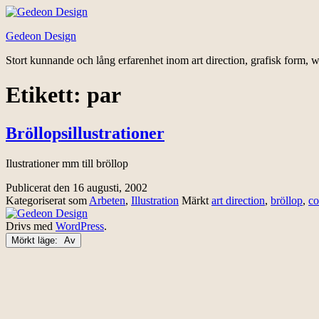
Hoppa
till
Gedeon Design
innehåll
Stort kunnande och lång erfarenhet inom art direction, grafisk form, w
Etikett:
par
Bröllopsillustrationer
Ilustrationer mm till bröllop
Publicerat den
16 augusti, 2002
Kategoriserat som
Arbeten
,
Illustration
Märkt
art direction
,
bröllop
,
co
Drivs med
WordPress
.
Mörkt läge: