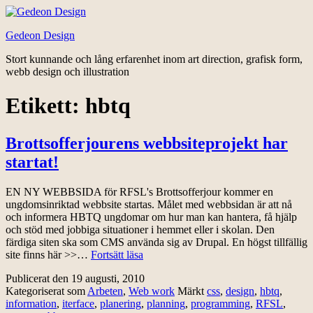
Hoppa
till
Gedeon Design
innehåll
Stort kunnande och lång erfarenhet inom art direction, grafisk form,
webb design och illustration
Etikett:
hbtq
Brottsofferjourens webbsiteprojekt har
startat!
EN NY WEBBSIDA för RFSL's Brottsofferjour kommer en
ungdomsinriktad webbsite startas. Målet med webbsidan är att nå
och informera HBTQ ungdomar om hur man kan hantera, få hjälp
och stöd med jobbiga situationer i hemmet eller i skolan. Den
färdiga siten ska som CMS använda sig av Drupal. En högst tillfällig
Brottsofferjourens
site finns här >>…
Fortsätt läsa
webbsiteprojekt
Publicerat den
19 augusti, 2010
har
Kategoriserat som
Arbeten
,
Web work
Märkt
css
,
design
,
hbtq
,
startat!
information
,
iterface
,
planering
,
planning
,
programming
,
RFSL
,