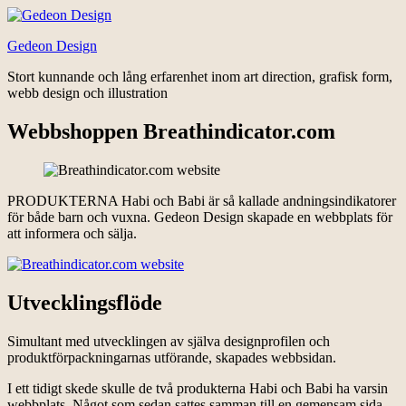
Hoppa
till
Gedeon Design
innehåll
Stort kunnande och lång erfarenhet inom art direction, grafisk form,
webb design och illustration
Webbshoppen Breathindicator.com
PRODUKTERNA Habi och Babi är så kallade andningsindikatorer
för både barn och vuxna. Gedeon Design skapade en webbplats för
att informera och sälja.
Utvecklingsflöde
Simultant med utvecklingen av själva designprofilen och
produktförpackningarnas utförande, skapades webbsidan.
I ett tidigt skede skulle de två produkterna Habi och Babi ha varsin
webbplats. Något som sedan sattes samman till en gemensam sida.