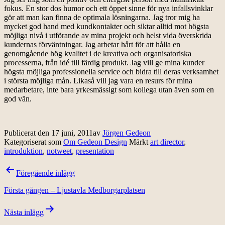
fokus. En stor dos humor och ett öppet sinne för nya infallsvinklar
gör att man kan finna de optimala lösningarna. Jag tror mig ha
mycket god hand med kundkontakter och siktar alltid mot högsta
möjliga nivå i utförande av mina projekt och helst vida överskrida
kundernas förväntningar. Jag arbetar hårt för att hålla en
genomgående hög kvalitet i de kreativa och organisatoriska
processerna, från idé till färdig produkt. Jag vill ge mina kunder
högsta möjliga professionella service och bidra till deras verksamhet
i största möjliga mån. Likaså vill jag vara en resurs för mina
medarbetare, inte bara yrkesmässigt som kollega utan även som en
god vän.
Publicerat den
17 juni, 2011
av
Jörgen Gedeon
Kategoriserat som
Om Gedeon Design
Märkt
art director
,
introduktion
,
notweet
,
presentation
Inläggsnavigering
Föregående inlägg
Första gången – Ljustavla Medborgarplatsen
Nästa inlägg