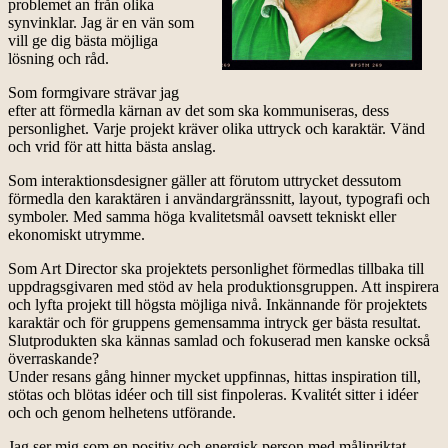
problemet an från olika
synvinklar. Jag är en vän som
vill ge dig bästa möjliga
lösning och råd.
Som formgivare strävar jag
efter att förmedla kärnan av det som ska kommuniseras, dess
personlighet. Varje projekt kräver olika uttryck och karaktär. Vänd
och vrid för att hitta bästa anslag.
Som interaktionsdesigner gäller att förutom uttrycket dessutom
förmedla den karaktären i användargränssnitt, layout, typografi och
symboler. Med samma höga kvalitetsmål oavsett tekniskt eller
ekonomiskt utrymme.
Som Art Director ska projektets personlighet förmedlas tillbaka till
uppdragsgivaren med stöd av hela produktionsgruppen. Att inspirera
och lyfta projekt till högsta möjliga nivå. Inkännande för projektets
karaktär och för gruppens gemensamma intryck ger bästa resultat.
Slutprodukten ska kännas samlad och fokuserad men kanske också
överraskande?
Under resans gång hinner mycket uppfinnas, hittas inspiration till,
stötas och blötas idéer och till sist finpoleras. Kvalitét sitter i idéer
och och genom helhetens utförande.
Jag ser mig som en positiv och energisk person med målinriktat