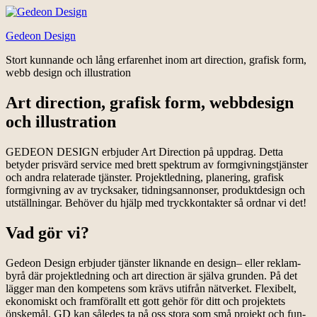
Hoppa
till
Gedeon Design
innehåll
Stort kunnande och lång erfarenhet inom art direction, grafisk form,
webb design och illustration
Art direction, grafisk form, webbdesign
och illustration
GEDEON DESIGN erbjuder Art Direction på uppdrag. Detta
betyder prisvärd service med brett spektrum av formgivningstjänster
och andra relaterade tjänster. Projektledning, planering, grafisk
formgivning av av trycksaker, tidningsannonser, produktdesign och
utställningar. Behöver du hjälp med tryckkontakter så ordnar vi det!
Vad gör vi?
Gedeon Design erbjuder tjänster liknande en design– eller reklam­
byrå där pro­jekt­led­ning och art direc­tion är själva grunden. På det
lägger man den kompetens som krävs utifrån nätverket. Flex­i­belt,
eko­no­miskt och fram­förallt ett gott gehör för ditt och projektets
önskemål. GD kan såle­des ta på oss stora som små pro­jekt och fun­