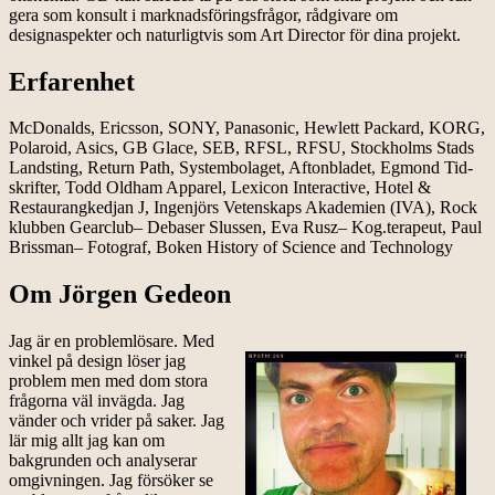
gera som kon­sult i mark­nads­fö­rings­frå­gor, råd­gi­vare om
designaspek­ter och natur­ligt­vis som Art Director för dina projekt.
Erfarenhet
McDonalds, Ericsson, SONY, Panasonic, Hewlett Packard, KORG,
Polaroid, Asics, GB Glace, SEB, RFSL, RFSU, Stockholms Stads
Landsting, Return Path, System­bo­la­get, Afton­bla­det, Egmond Tid­
skrif­ter, Todd Old­ham Appa­rel, Lex­i­con Inte­ractive, Hotel &
Restau­rang­ked­jan J, Ingen­jörs Veten­skaps Akademien (IVA), Rock
klub­ben Gear­club– Deba­ser Slus­sen, Eva Rusz– Kog.terapeut, Paul
Briss­man– Foto­graf, Boken History of Sci­ence and Technology
Om Jörgen Gedeon
Jag är en problemlösare. Med
vinkel på design löser jag
problem men med dom stora
frågorna väl invägda. Jag
vänder och vrider på saker. Jag
lär mig allt jag kan om
bakgrunden och analyserar
omgivningen. Jag försöker se