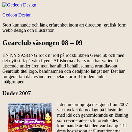
Hoppa
till
Gedeon Design
innehåll
Stort kunnande och lång erfarenhet inom art direction, grafisk form,
webb design och illustration
Gearclub säsongen 08 – 09
EN NY SÄSONG rock n’ roll på rockklubben Gearclub och med
det nytt stuk på våra flyers. Affisherna /flyersarna har varierat i
utseende under åren men har alltid behållt samma grundlayout.
Gearclub titel logo, bandnamnen och detaljinfo längst ner. Det har
fungerat bra då avsändaren spelar stor roll för den tänkta
målgruppen.
Under 2007
I den ursprungliga designen från 2007
var mycket tid nedlagt på illustration
med idé och genomförande en lösning
som reviderades och förenklades
kommande år då tiden var knapp. Till
årets höstsäsong är illustrationerna