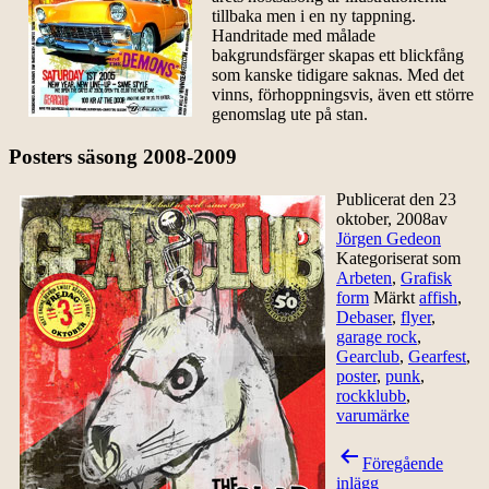
tillbaka men i en ny tappning.
Handritade med målade
bakgrundsfärger skapas ett blickfång
som kanske tidigare saknas. Med det
vinns, förhoppningsvis, även ett större
genomslag ute på stan.
Posters säsong 2008-2009
Publicerat den
23
oktober, 2008
av
Jörgen Gedeon
Kategoriserat som
Arbeten
,
Grafisk
form
Märkt
affish
,
Debaser
,
flyer
,
garage rock
,
Gearclub
,
Gearfest
,
poster
,
punk
,
rockklubb
,
varumärke
Inläggsnavigering
Föregående
inlägg